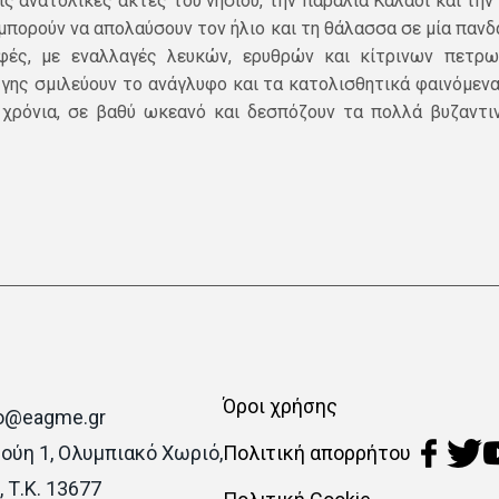
 ανατολικές ακτές του νησιού, την παραλία Καλαδί και την 
μπορούν να απολαύσουν τον ήλιο και τη θάλασσα σε μία πανδ
φές, με εναλλαγές λευκών, ερυθρών και κίτρινων πετρ
γης σμιλεύουν το ανάγλυφο και τα κατολισθητικά φαινόμεν
χρόνια, σε βαθύ ωκεανό και δεσπόζουν τα πολλά βυζαντιν
Όροι χρήσης
Υποσέλιδο
fo@eagme.gr
Πολιτική απορρήτου
Λούη 1, Ολυμπιακό Χωριό,
 Τ.Κ. 13677