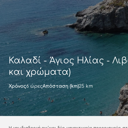
Καλαδί - Άγιος Ηλίας - Λι
και χρώματα)
Χρόνος
6 ώρες
Απόσταση (km)
25 km