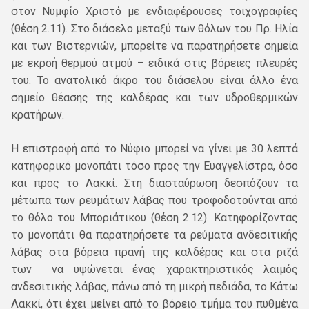
στον Νυμφίο Χριστό με ενδιαφέρουσες τοιχογραφίες
(θέση 2.11). Στο διάσελο μεταξύ των θόλων του Πρ. Ηλία
και των Βιστερνιών, μπορείτε να παρατηρήσετε σημεία
με εκροή θερμού ατμού – ειδικά στις βόρειες πλευρές
του. Το ανατολικό άκρο του διάσελου είναι άλλο ένα
σημείο θέασης της καλδέρας και των υδροθερμικών
κρατήρων.
Η επιστροφή από το Νύφιο μπορεί να γίνει με 30 λεπτά
κατηφορικό μονοπάτι τόσο προς την Ευαγγελίστρα, όσο
και προς το Λακκί. Στη διασταύρωση δεσπόζουν τα
μέτωπα των ρευμάτων λάβας που τροφοδοτούνται από
το θόλο του Μποριάτικου (θέση 2.12). Κατηφορίζοντας
το μονοπάτι θα παρατηρήσετε τα ρεύματα ανδεσιτικής
λάβας στα βόρεια πρανή της καλδέρας και στα ριζά
των να υψώνεται ένας χαρακτηριστικός λαιμός
ανδεσιτικής λάβας, πάνω από τη μικρή πεδιάδα, το Κάτω
Λακκί, ότι έχει μείνει από το βόρειο τμήμα του πυθμένα