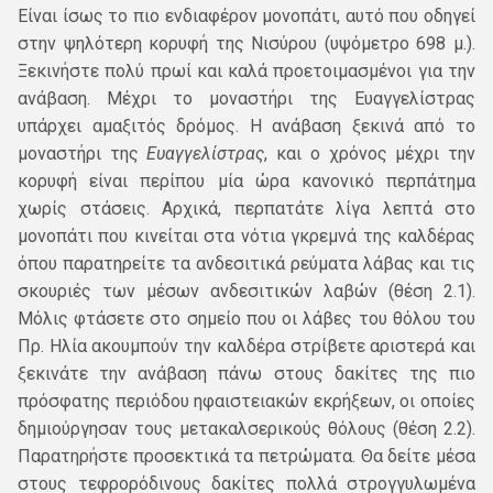
Είναι ίσως το πιο ενδιαφέρον μονοπάτι, αυτό που οδηγεί
στην ψηλότερη κορυφή της Νισύρου (υψόμετρο 698 μ.).
Ξεκινήστε πολύ πρωί και καλά προετοιμασμένοι για την
ανάβαση. Μέχρι το μοναστήρι της Ευαγγελίστρας
υπάρχει αμαξιτός δρόμος. Η ανάβαση ξεκινά από το
μοναστήρι της
Ευαγγελίστρας
, και ο χρόνος μέχρι την
κορυφή είναι περίπου μία ώρα κανονικό περπάτημα
χωρίς στάσεις. Αρχικά, περπατάτε λίγα λεπτά στο
μονοπάτι που κινείται στα νότια γκρεμνά της καλδέρας
όπου παρατηρείτε τα ανδεσιτικά ρεύματα λάβας και τις
σκουριές των μέσων ανδεσιτικών λαβών (θέση 2.1).
Μόλις φτάσετε στο σημείο που οι λάβες του θόλου του
Πρ. Ηλία ακουμπούν την καλδέρα στρίβετε αριστερά και
ξεκινάτε την ανάβαση πάνω στους δακίτες της πιο
πρόσφατης περιόδου ηφαιστειακών εκρήξεων, οι οποίες
δημιούργησαν τους μετακαλσερικούς θόλους (θέση 2.2).
Παρατηρήστε προσεκτικά τα πετρώματα. Θα δείτε μέσα
στους τεφρορόδινους δακίτες πολλά στρογγυλωμένα