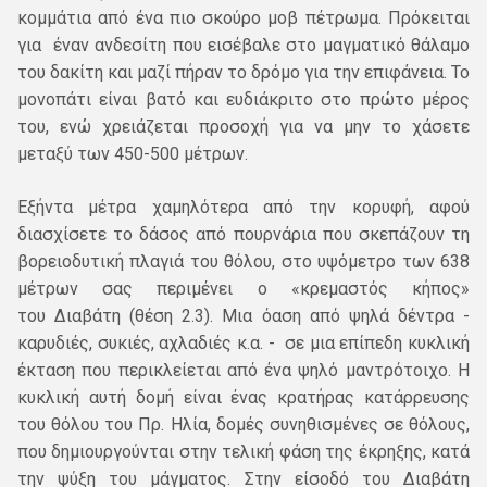
κομμάτια από ένα πιο σκούρο μοβ πέτρωμα. Πρόκειται
για έναν ανδεσίτη που εισέβαλε στο μαγματικό θάλαμο
του δακίτη και μαζί πήραν το δρόμο για την επιφάνεια. Το
μονοπάτι είναι βατό και ευδιάκριτο στο πρώτο μέρος
του, ενώ χρειάζεται προσοχή για να μην το χάσετε
μεταξύ των 450-500 μέτρων.
Εξήντα μέτρα χαμηλότερα από την κορυφή, αφού
διασχίσετε το δάσος από πουρνάρια που σκεπάζουν τη
βορειοδυτική πλαγιά του θόλου, στο υψόμετρο των 638
μέτρων σας περιμένει ο «κρεμαστός κήπος»
του
Διαβάτη
(θέση 2.3). Μια όαση από ψηλά δέντρα -
καρυδιές, συκιές, αχλαδιές κ.α. - σε μια επίπεδη κυκλική
έκταση που περικλείεται από ένα ψηλό μαντρότοιχο. Η
κυκλική αυτή δομή είναι ένας κρατήρας κατάρρευσης
του θόλου του Πρ. Ηλία, δομές συνηθισμένες σε θόλους,
που δημιουργούνται στην τελική φάση της έκρηξης, κατά
την ψύξη του μάγματος. Στην είσοδό του Διαβάτη