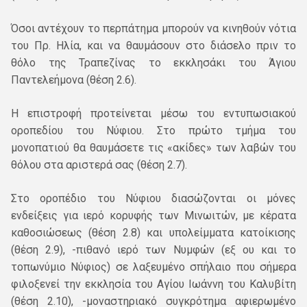
Όσοι αντέχουν το περπάτημα μπορούν να κινηθούν νότια
του Πρ. Ηλία, και να θαυμάσουν στο διάσελο πριν το
θόλο της Τραπεζίνας το εκκλησάκι του Άγιου
Παντελεήμονα (θέση 2.6).
Η επιστροφή προτείνεται μέσω του εντυπωσιακού
οροπεδίου του Νύφιου. Στο πρώτο τμήμα του
μονοπατιού θα θαυμάσετε τις «ακίδες» των λαβών του
θόλου στα αριστερά σας (θέση 2.7).
Στο οροπέδιο του Νύφιου διασώζονται οι μόνες
ενδείξεις για ιερό κορυφής των Μινωιτών, με κέρατα
καθοσιώσεως (θέση 2.8) και υπολείμματα κατοίκισης
(θέση 2.9), -πιθανό ιερό των Νυμφών (εξ ου και το
τοπωνύμιο Νύφιος) σε λαξευμένο σπήλαιο που σήμερα
φιλοξενεί την εκκλησία του Αγίου Ιωάννη του Καλυβίτη
(θέση 2.10), -μοναστηριακό συγκρότημα αφιερωμένο